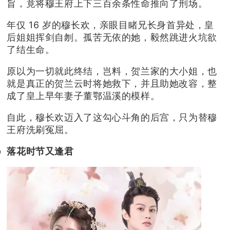
旨，竟将穆王府上下三百余条性命推向了刑场。
年仅 16 岁的穆长欢，亲眼目睹兄长身首异处，皇
后姐姐挥剑自刎。孤苦无依的她，毅然跳进火坑欲
了结生命。
原以为一切就此终结，岂料，贺兰家的大小姐，也
就是真正的贺兰云时将她救下，并且助她改容，整
成了皇上早年妻子董鄂温溪的模样。
自此，穆长欢迈入了这勾心斗角的后宫，只为替穆
王府洗刷冤屈。
落花时节又逢君