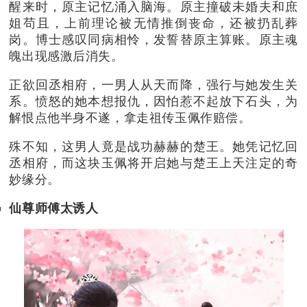
醒来时，原主记忆涌入脑海。原主撞破未婚夫和庶
姐苟且，上前理论被无情推倒丧命，还被扔乱葬
岗。博士感叹同病相怜，发誓替原主算账。原主魂
魄出现感激后消失。
正欲回丞相府，一男人从天而降，强行与她发生关
系。愤怒的她本想报仇，因怕惹不起放下石头，为
解恨点他半身不遂，拿走祖传玉佩作赔偿。
殊不知，这男人竟是战功赫赫的楚王。
她凭记忆回
丞相府，而这块玉佩将开启她与楚王上天注定的奇
妙缘分。
仙尊师傅太诱人