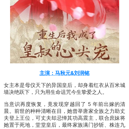
主演：马秋元&刘润铭
女主本是母仪天下的异国皇后，却身着红衣从百米城
墙决绝跃下，只为用生命诅咒今生挚爱之人。
当意识再度恢复，竟发现穿越回了 5 年前出嫁的清
晨。前世的种种清晰在目，她曾举唐家全族之力助丈
夫登上王位，可丈夫却忌惮其功高震主，联合庶妹将
她置于死地，堂堂皇后，最终家族满门抄斩、株连九