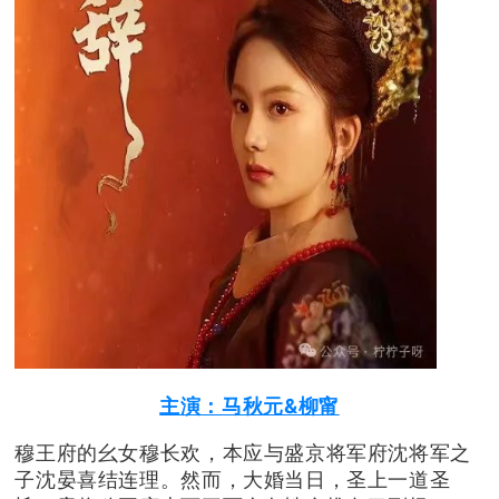
主演：马秋元&柳甯
穆王府的幺女穆长欢，本应与盛京将军府沈将军之
子沈晏喜结连理。然而，大婚当日，圣上一道圣