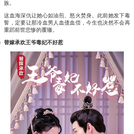
族。
这血海深仇让她心如油煎、怒火焚身。此前她发下毒
誓，定要让那冷血男人血债血偿，今生也决然不会再
重蹈前世悲惨的覆辙。
替嫁承欢王爷毒妃不好惹