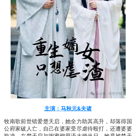
主演：马秋元&夫诸
牧南歌前世错爱楚天启，她全力助其高升，却落得国
公府家破人亡，自己在婆家受尽虐待殴打，还遭婆婆
欺凌。在楚天启与闺蜜柳思语大婚当日，她竟被楚天