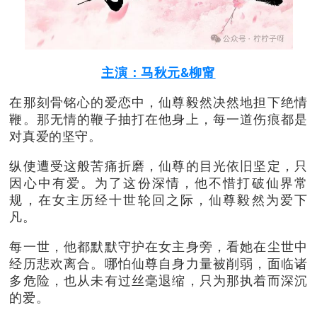
主演：马秋元&柳甯
在那刻骨铭心的爱恋中，仙尊毅然决然地担下绝情
鞭。那无情的鞭子抽打在他身上，每一道伤痕都是
对真爱的坚守。
纵使遭受这般苦痛折磨，仙尊的目光依旧坚定，只
因心中有爱。为了这份深情，他不惜打破仙界常
规，在女主历经十世轮回之际，仙尊毅然为爱下
凡。
每一世，他都默默守护在女主身旁，看她在尘世中
经历悲欢离合。
哪怕仙尊自身力量被削弱，面临诸
多危险，也从未有过丝毫退缩，只为那执着而深沉
的爱。