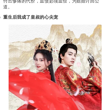
付出惨痛的代价，血债必须血偿，为姐姐讨回公
道。
重生后我成了皇叔的心尖宠