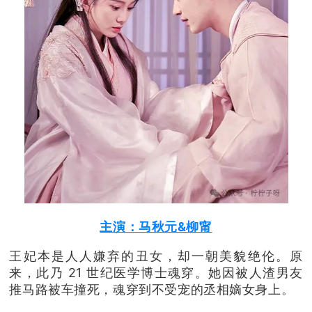
主演：马秋元&柳甯
王妃本是人人嫌弃的丑女，却一朝美貌绝伦。原
来，此乃 21 世纪医学博士魂穿。她因被人渣男友
推马路被车撞死，魂穿到不受宠的丞相嫡女身上。