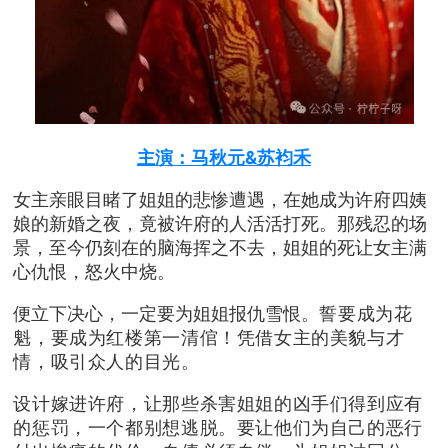
主演：马秋元&苏袀禾
女主亲眼目睹了姐姐的悲惨遭遇，在她成为许府四姨
娘的新婚之夜，竟被许府的人活活打死。那残忍的场
景，至今仍刻在的脑海挥之不去，姐姐的死让女主满
心仇恨，怒火中烧。
便立下决心，一定要为姐姐报仇雪恨。
誓要成为花
魁，要成为红楼第一清倌！凭借女主的美貌与才
情，吸引众人的目光。
设计嫁进许府，让那些杀害姐姐的凶手们得到应有
的惩罚，一个都别想逃脱。要让他们为自己的恶行