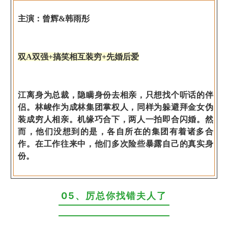
主演：曾辉&韩雨彤
双A双强+搞笑相互装穷+先婚后爱
江离身为总裁，隐瞒身份去相亲，只想找个听话的伴
侣。林峻作为成林集团掌权人，同样为躲避拜金女伪
装成穷人相亲。机缘巧合下，两人一拍即合闪婚。然
而，他们没想到的是，各自所在的集团有着诸多合
作。在工作往来中，他们多次险些暴露自己的真实身
份。
05、厉总你找错夫人了