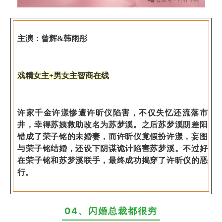
主演：曾辉&韩雨彤
戏精女主+男女主智商在线
许家千金许漾惨遭许昕仪陷害，不仅失忆还流落市
井，幸得苏姨救助改名为苏梦溪。之后苏梦溪阴差阳
错成了荣子铭的未婚妻，而许昕仪竟假扮许漾，妄图
与荣子铭结婚，还设下阴谋诡计陷害苏梦溪。不过好
在荣子铭和苏梦溪联手，最终成功揭穿了许昕仪的恶
行。
04、闪婚总裁都很穷