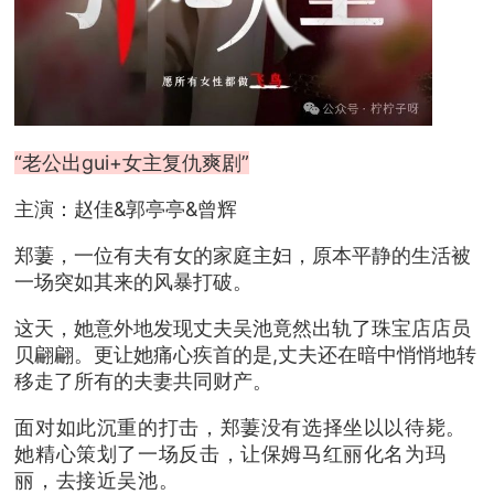
“老公出gui+女主复仇爽剧”
主演：赵佳&郭亭亭&曾辉
郑萋，一位有夫有女的家庭主妇，原本平静的生活被
一场突如其来的风暴打破。
这天，她意外地发现丈夫吴池竟然出轨了珠宝店店员
贝翩翩。更让她痛心疾首的是,丈夫还在暗中悄悄地转
移走了所有的夫妻共同财产。
面对如此沉重的打击，郑萋没有选择坐以以待毙。
她精心策划了一场反击，让保姆马红丽化名为玛
丽，去接近吴池。