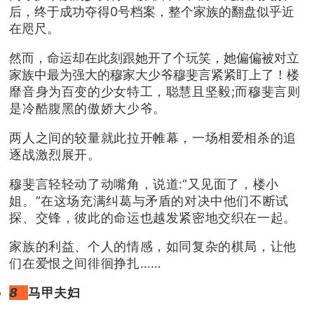
后，终于成功夺得0号档案，整个家族的翻盘似乎近
在咫尺。
然而，命运却在此刻跟她开了个玩笑，她偏偏被对立
家族中最为强大的穆家大少爷穆斐言紧紧盯上了！
楼
靡音身为百变的少女特工，聪慧且坚毅;而穆斐言则
是冷酷腹黑的傲娇大少爷。
两人之间的较量就此拉开帷幕，一场相爱相杀的追
逐战激烈展开。
穆斐言轻轻动了动嘴角，说道:“又见面了，楼小
姐。”在这场充满纠葛与矛盾的对决中他们不断试
探、交锋，彼此的命运也越发紧密地交织在一起。
家族的利益、个人的情感，如同复杂的棋局，让他
们在爱恨之间徘徊挣扎……
8
马甲夫妇