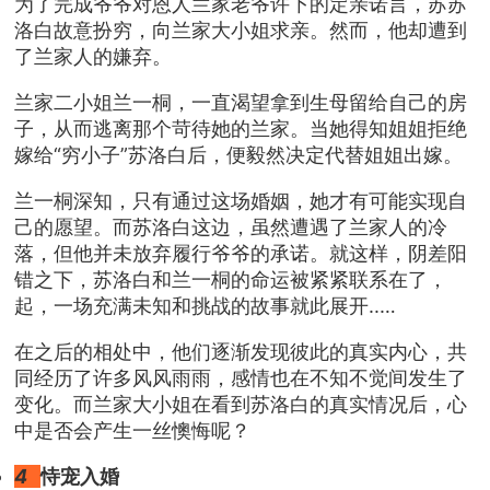
为了完成爷爷对恩人兰家老爷许下的定亲诺言，苏苏
洛白故意扮穷，向兰家大小姐求亲。然而，他却遭到
了兰家人的嫌弃。
兰家二小姐兰一桐，一直渴望拿到生母留给自己的房
子，从而逃离那个苛待她的兰家。当她得知姐姐拒绝
嫁给“穷小子”苏洛白后，便毅然决定代替姐姐出嫁。
兰一桐深知，只有通过这场婚姻，她才有可能实现自
己的愿望。而苏洛白这边，虽然遭遇了兰家人的冷
落，但他并未放弃履行爷爷的承诺。就这样，阴差阳
错之下，苏洛白和兰一桐的命运被紧紧联系在了，
起，一场充满未知和挑战的故事就此展开..…
在之后的相处中，他们逐渐发现彼此的真实内心，共
同经历了许多风风雨雨，感情也在不知不觉间发生了
变化。而兰家大小姐在看到苏洛白的真实情况后，心
中是否会产生一丝懊悔呢？
4
恃宠入婚