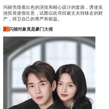
玛丽凭借着出色的演技和精心设计的套路，诱使吴
池投资虚假生意，试图以此夺回被丈夫转移走的财
产，捍卫自己的尊严和权益。
3
闪婚对象竟是豪门大佬