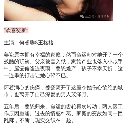
“欢喜冤家”
主演：何睿聪&王格格
姜瓷原本拥有幸福的家庭，然而命运却对她开了一个
残酷的玩笑。父亲被害入狱，家族产业也落入小叔手
中。屋漏偏逢连夜雨，姜瓷难产，孩子不幸天折，这
一连串的打击让她心碎不已。
怀着满心的伤痛，姜瓷离开了这座令她伤心欲绝的城
市，也离开了自己深爱的男人裴泽野。
五年后，姜瓷归来。命运的齿轮再次转动，两人因工
作原因重逢。过去的情感纠葛、家庭的变故如同一团
乱麻，不断与现实交织在一起。