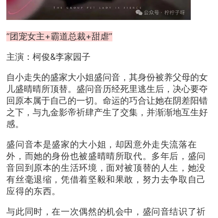
“团宠女主+霸道总裁+甜虐”
主演：柯俊&李家园子
自小走失的盛家大小姐盛问音，其身份被养父母的女
儿盛晴晴所顶替。盛问音历经死里逃生后，决心要夺
回原本属于自己的一切。命运的巧合让她在阴差阳错
之下，与九金影帝祈肆产生了交集，并渐渐地互生好
感。
盛问音本是盛家的大小姐，却因意外走失流落在
外，而她的身份也被盛晴晴所取代。多年后，盛问
音回到原本的生活环境，面对被顶替的人生，她没
有丝毫退缩，凭借着坚毅和果敢，努力去争取自己
应得的东西。
与此同时，在一次偶然的机会中，盛问音结识了祈