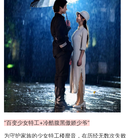
“百变少女特工+冷酷腹黑傲娇少爷”
为守护家族的少女特工楼靡音，在历经无数次失败