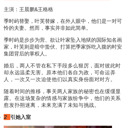
主演：王晨鹏&王格格
季时屿替娶，叶芙替嫁，在外人眼中，他们是一对可
怜的夫妻。然而，事实并非如此简单。
季时屿是步步为营、欲让叶家坠入地狱的国际知名画
家，叶芙则是暗中蛰伏、打算把季家拆吃入腹的时安
集团背后的掌权人。
婚后，两人不管在私下手段多么狠厉，面对彼此时
却永远温柔无害。原本他们各自为政，可命运弄
人，一次又一次迫使他们以真实身份面对对方。
随着时间的推移，事关两人家族的秘密也在缓缓显
露。在这场复杂的情感与家族纷争中，他们的关系
愈发扑朔迷离，未来充满了未知与挑战。
2
引她入室