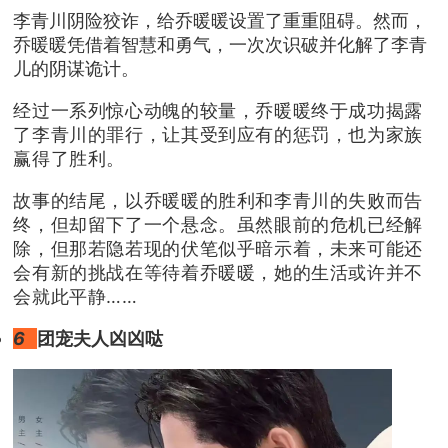
李青川阴险狡诈，给乔暖暖设置了重重阻碍。然而，
乔暖暖凭借着智慧和勇气，一次次识破并化解了李青
儿的阴谋诡计。
经过一系列惊心动魄的较量，乔暖暖终于成功揭露
了李青川的罪行，让其受到应有的惩罚，也为家族
赢得了胜利。
故事的结尾，以乔暖暖的胜利和李青川的失败而告
终，但却留下了一个悬念。虽然眼前的危机已经解
除，但那若隐若现的伏笔似乎暗示着，未来可能还
会有新的挑战在等待着乔暖暖，她的生活或许并不
会就此平静……
6
团宠夫人凶凶哒