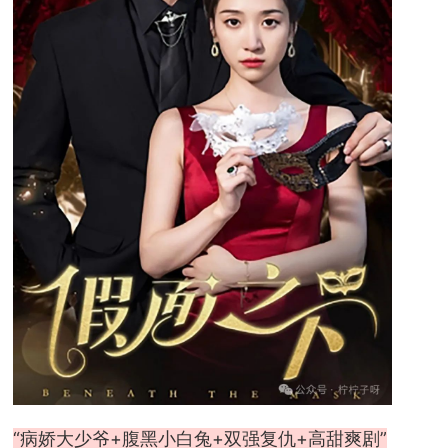
“病娇大少爷+腹黑小白兔+双强复仇+高甜爽剧”