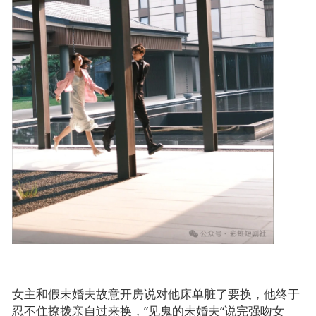
女主和假未婚夫故意开房说对他床单脏了要换，他终于
忍不住撩拨亲自过来换，”见鬼的未婚夫“说完强吻女