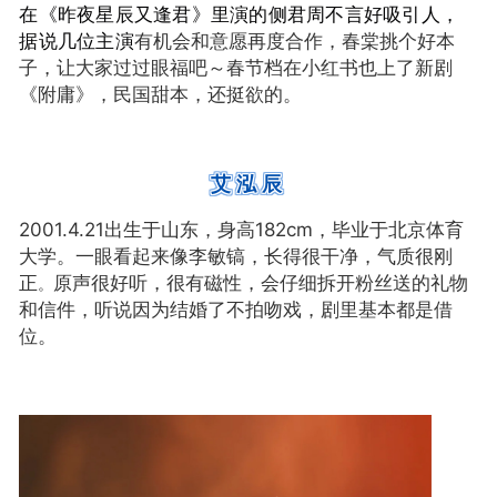
在《昨夜星辰又逢君》里演的侧君周不言好吸引人，
有机会和意愿再度合作，春棠挑个好本
据说几位主演
子，让大家过过眼福吧～春节档在小红书也上了新剧
《附庸》，民国甜本，还挺欲的。
艾泓辰
2001.4.21出生于山东，身高182cm，毕业于北京体育
一眼看起来像李敏镐，
长得很干净，
气质很刚
大学。
正
原声很好听，很有磁性，会仔细拆开粉丝送的
礼物
。
和信件，听说因为结婚了不拍吻戏，剧里基本都是借
位。