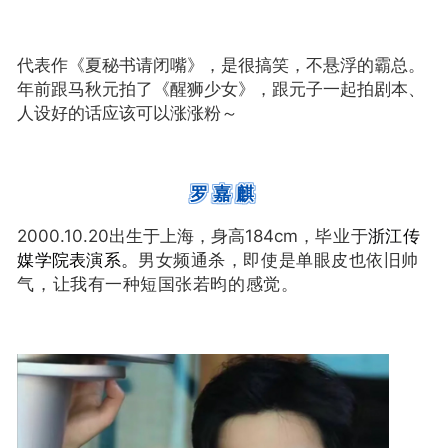
很搞笑，不悬浮的霸总。
代表作《夏秘书请闭嘴》，是
年前跟马秋元拍了《醒狮少女》，跟元子一起拍剧本、
人设好的话应该可以涨涨粉～
罗嘉麒
毕业于
2000.10.20出生于上海，身高184cm，
浙江传
男女频通杀，即使是单眼皮也依旧帅
媒学院表演系。
气，让我有一种短国张若昀的感觉。