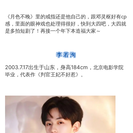
《月色不晚》里的戒指还是他自己的，跟邓灵枢好有cp
感，里面的
眼神戏也处理得很好，快到大四吧，大四就
是多拍短剧了！再接一个年下本造福大家～
李若洵
北京电影学院
2003.7.17出生于山东，身高184cm，
毕业
，代表作《判官王妃不好惹》。