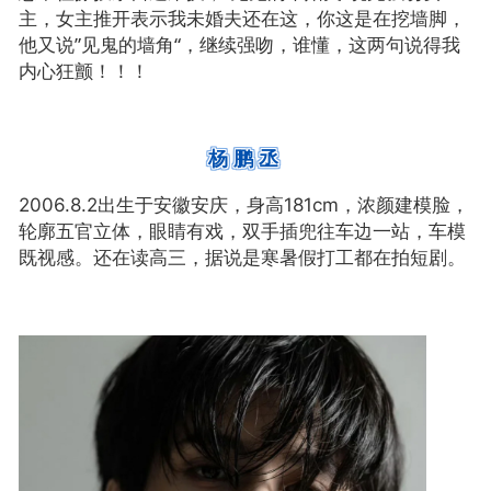
主，女主推开表示我未婚夫还在这，你这是在挖墙脚，
他又说”见鬼的墙角“，继续强吻，谁懂，这两句说得我
内心狂颤！！！
杨鹏丞
浓颜建模脸，
2006.8.2出生于安徽安庆，身高181cm，
轮廓五官立体，眼睛有戏，双手插兜往车边一站，车模
既视感。还在读高三，据
说是寒暑假打工都在拍短剧。