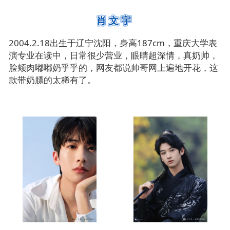
肖文宇
2004.2.18出生于辽宁沈阳，身高187cm，
重庆大学表
演专业
在读中，日常很少营业，眼睛超深情，真奶帅，
脸颊肉嘟嘟奶乎乎的，网友都说帅哥网上遍地开花，这
款带奶膘的太稀有了。