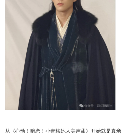
从《心动！暗恋！小青梅她人美声甜》开始就是真亲