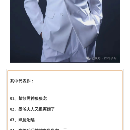
其中代表作：
01、禁欲男神狠狠宠
02、墨爷夫人又提离婚了
03、肆意沦陷