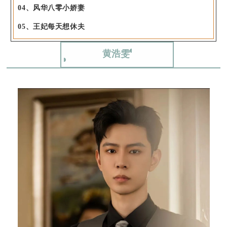
04、风华八零小娇妻
05、王妃每天想休夫
黄浩雯