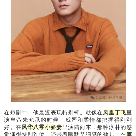
在短剧中，他最近表现特别棒。就像在
凤凰于飞
里
演皇帝朱允承的时候，威严和柔情都把握得刚刚
好。在
风华八零小娇妻
里演陆向东，那种淳朴的感
觉演得特别到位，还带着幽默又细腻的劲儿。
在
露