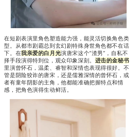
在短剧表演里角色塑造能力强，能灵活切换角色类
型。从都市剧霸总到玄幻剧特殊身世角色都不在话
下。在
我亲爱的白月光
演唐宋这个“渣男”，自私不
择手段演得特到位，观众印象深刻。
进击的金秘书
里演曾怀石，温柔、睿智和深情也表现得很好。不
管是阴险狡诈的唐宋，还是儒雅深情的曾怀石，或
者有童年阴影的主角，他都能准确把握特点和情
感，把角色演得生动鲜活。