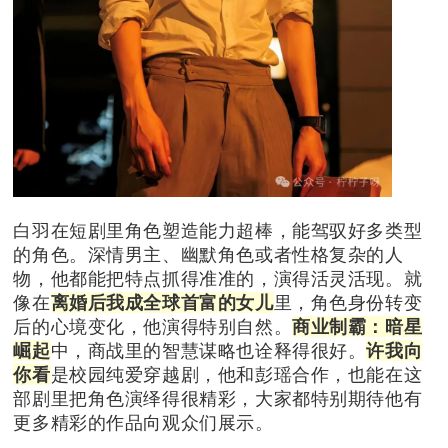
白羽在短剧里角色塑造能力超棒，能驾驭好多类型
的角色。深情男主、幽默角色或者性格复杂的人
物，他都能把特点抓得准准的，演得活灵活现。就
像在
离婚后我成全球首富的女儿
里，角色身份转变
后的心境变化，他演得特别自然。
商业制霸：暗星
崛起
中，商战里的智慧谋略也诠释得很好。
许我向
你看
是校园纯爱穿越剧，他和彭瑶合作，也能在这
部剧里把角色演绎得很精彩，
大家都特别期待他有
更多精彩的作品向观众们展示。