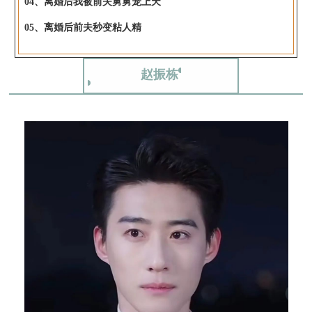
04、离婚后我被前夫舅舅宠上天
05、离婚后前夫秒变粘人精
赵振栋