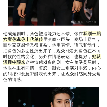
他演短剧时，角色塑造能力还不错。像在
我刚一胎
六宝你说你十代单传
里演商业巨头，商场上霸气，
面对家庭感情又很复杂，他用表情、语气和动作，
把角色的多面性演出来了，观众能看到角色在不同
时候的性格变化。另外
在情感表达上也挺好，
她从
沉睡中醒来
这种情感戏多的剧，女主角受委屈时，
他眼神里有同情、愤怒。跟女主角演对手戏，内心
的纠结和爱意都能表现出来，让观众能感同身受角
色的情感。