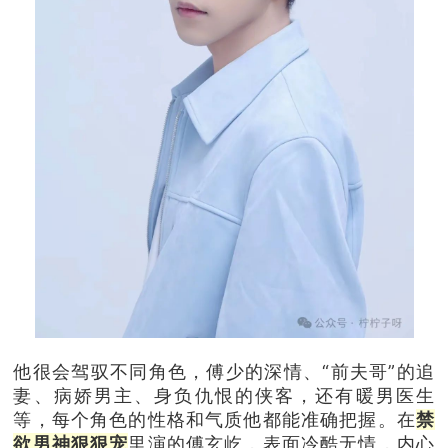
他很会驾驭不同角色，
傅少的深情、“前夫哥”的追
妻、病娇男主、身负仇恨的侠客，还有暖男医生
等，每个角色的性格和气质他都能准确把握。
在
禁
欲男神狠狠宠
里演的傅
玄屹，表面冷酷无情，内心