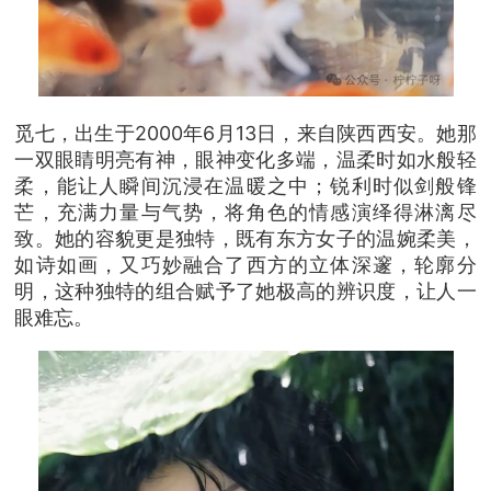
觅七，出生于2000年6月13日，来自陕西西安。她那
一双眼睛明亮有神，眼神变化多端，温柔时如水般轻
柔，能让人瞬间沉浸在温暖之中；锐利时似剑般锋
芒，充满力量与气势，将角色的情感演绎得淋漓尽
致。她的容貌更是独特，既有东方女子的温婉柔美，
如诗如画，又巧妙融合了西方的立体深邃，轮廓分
明，这种独特的组合赋予了她极高的辨识度，让人一
眼难忘。