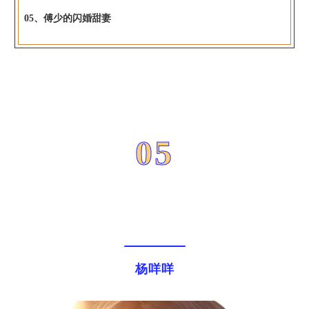
05、傅少的闪婚甜妻
05
杨咩咩