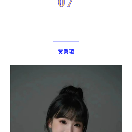
07
贾翼瑄