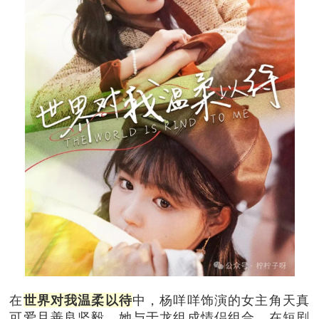
在
世界对我温柔以待
中，杨咩咩饰演的女主角天真
可爱且善良坚毅。她与于龙组成情侣组合，在短剧