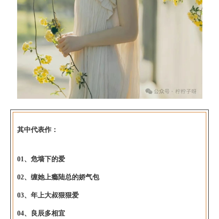
其中代表作：
01、危墙下的爱
02、缠她上瘾陆总的娇气包
03、年上大叔狠狠爱
04、良辰多相宜