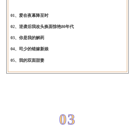
01、爱在夜幕降至时
02、逆袭后我改头换面惊艳80年代
03、你是我的解药
04、司少的错嫁新娘
05、我的双面甜妻
03