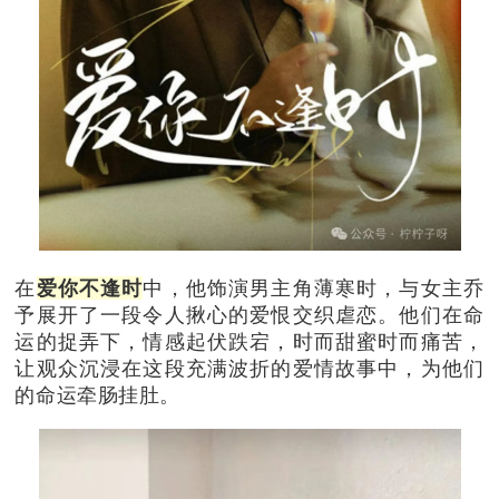
在
爱你不逢时
中，他饰演男主角薄寒时，与女主乔
予展开了一段令人揪心的爱恨交织虐恋。他们在命
运的捉弄下，情感起伏跌宕，时而甜蜜时而痛苦，
让观众沉浸在这段充满波折的爱情故事中，为他们
的命运牵肠挂肚。