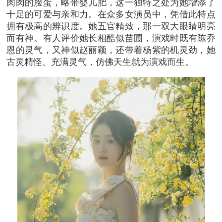
肉肉的脸蛋，略带婴儿肥，这一独特之处为她增添了
十足的可爱与亲和力。在众多女演员中，凭借此特点
拥有极高的辨识度。她五官精致，那一双大眼睛明亮
而有神。有人评价她长相酷似苗圃，演戏时既有陈乔
恩的灵气，又神似赵丽颖，还带着杨紫的机灵劲，她
古灵精怪、充满灵气，仿佛天生就为演戏而生。