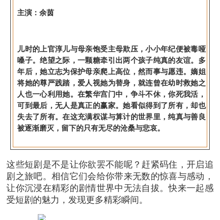
主演：余茵
儿时的上官淳儿与母亲饱受主母欺压，小小年纪便被毒哑
嗓子。绝望之际，一颗糖牵引出两个孩子纯真的友谊。多
年后，她立志为保护母亲爬上高位，然而事与愿违。嫡姐
将她的尊严践踏，爱人视她为替身，就连曾在幼时救她之
人也一心利用她。在繁华宫门中，争斗不休，你死我活，
可到最后，无人是真正的赢家。她看似得到了所有，却也
失去了所有。在这充满权谋与算计的世界里，纯真与善良
被逐渐磨灭，留下的只有无尽的沧桑与悲哀。
这些短剧是不是让你欲罢不能呢？赶紧码住，开启追
剧之旅吧。相信它们会给你带来无数的惊喜与感动，
让你沉浸在精彩的剧情世界中无法自拔。快来一起感
受短剧的魅力，发现更多精彩瞬间。