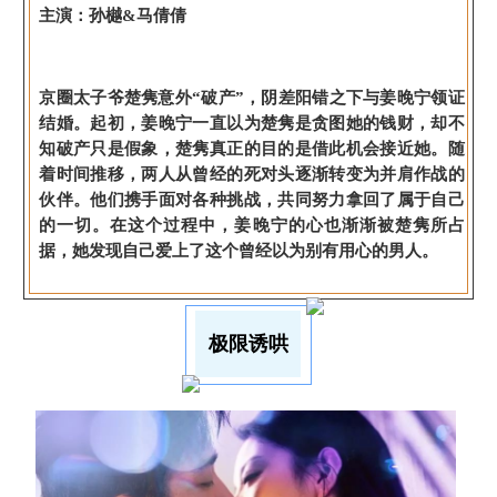
主演：孙樾&马倩倩
京圈太子爷楚隽意外“破产”，阴差阳错之下与姜晚宁领证
结婚。起初，姜晚宁一直以为楚隽是贪图她的钱财，却不
知破产只是假象，楚隽真正的目的是借此机会接近她。随
着时间推移，两人从曾经的死对头逐渐转变为并肩作战的
伙伴。他们携手面对各种挑战，共同努力拿回了属于自己
的一切。在这个过程中，姜晚宁的心也渐渐被楚隽所占
据，她发现自己爱上了这个曾经以为别有用心的男人。
极限诱哄