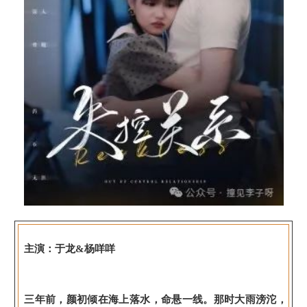
主演：于龙&杨咩咩
三年前，颜初倾在海上落水，命悬一线。那时大雨滂沱，